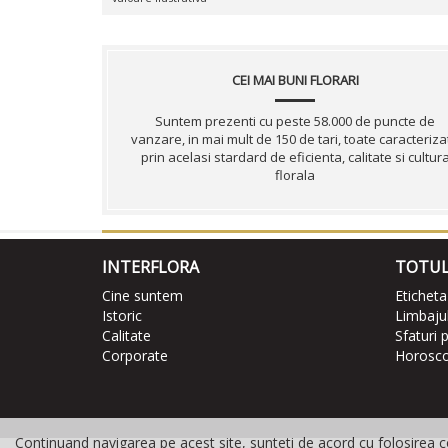
CEI MAI BUNI FLORARI
Suntem prezenti cu peste 58.000 de puncte de
vanzare, in mai mult de 150 de tari, toate caracteriza
prin acelasi stardard de eficienta, calitate si cultur
florala
INTERFLORA
TOTUL
Cine suntem
Eticheta
Istoric
Limbajul 
Calitate
Sfaturi p
Corporate
Horoscop
Continuand navigarea pe acest site, sunteti de acord cu folosirea co