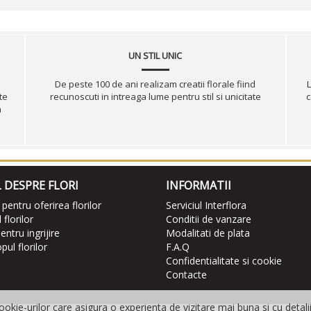
UN STIL UNIC
De peste 100 de ani realizam creatii florale fiind
L
te
recunoscuti in intreaga lume pentru stil si unicitate
c
a
 DESPRE FLORI
INFORMATII
 pentru oferirea florilor
Serviciul Interflora
florilor
Conditii de vanzare
entru ingrijire
Modalitati de plata
ul florilor
F.A.Q
Confidentialitate si cookie
Contacte
okie-urilor care asigura o experienta de vizitare mai buna si cu detali