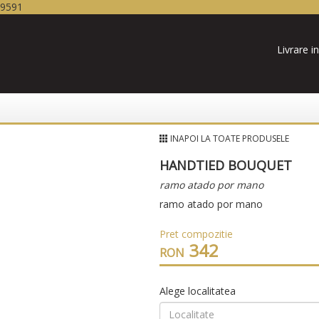
19591
Livrare in
INAPOI LA TOATE PRODUSELE
HANDTIED BOUQUET
ramo atado por mano
ramo atado por mano
Pret compozitie
342
RON
Alege localitatea