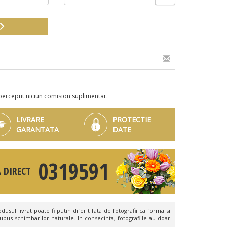
perceput niciun comision suplimentar.
LIVRARE
PROTECTIE
GARANTATA
DATE
0319591
 DIRECT
dusul livrat poate fi putin diferit fata de fotografii ca forma si
upus schimbarilor naturale. In consecinta, fotografiile au doar