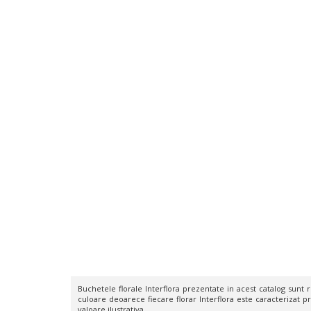
Buchetele florale Interflora prezentate in acest catalog sunt rea
culoare deoarece fiecare florar Interflora este caracterizat pr
valoare ilustrativa