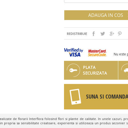
ADAUGA IN COS
REDISTRIBUIE
Nu este 
PLATA
SECURIZATA
SUNA SI COMANDA
lizate de florarii Interflora folosind flori si plante de calitate. In unele cazuri, pro
in propria sa sensibilitate creatoare, experienta si utilizeaza un produs sezonier s