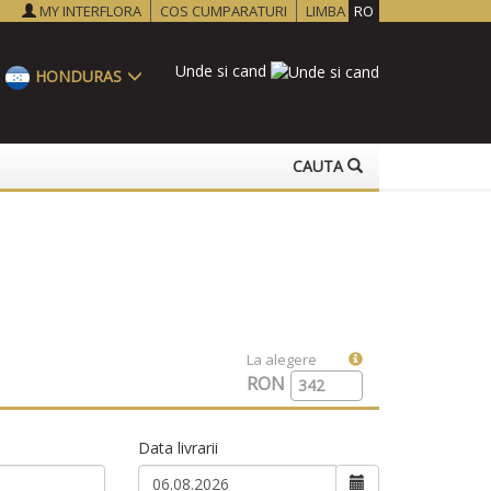
MY INTERFLORA
COS CUMPARATURI
LIMBA
RO
Unde si cand
HONDURAS
CAUTA
La alegere
RON
Data livrarii