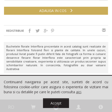
ADAUGA IN COS
REDISTRIBUIE
Buchetele florale Interflora prezentate in acest catalog sunt realizate de
florarii Interflora folosind flori si plante de calitate. In unele cazuri,
produsul livrat poate fi putin diferit fata de fotografii ca forma si culoare
deoarece fiecare florar Interflora este caracterizat prin propria sa
sensibilitate creatoare, experienta si utilizeaza un produs sezonier supus
schimbarilor naturale. In consecinta, fotografiile au doar valoare
ilustrativa
Continuand navigarea pe acest site, sunteti de acord cu
folosirea cookie-urilor care asigura o experienta de vizitare mai
buna si cu detaliile pe care le puteti consulta
aici
.
Livrare in
Accept
RO