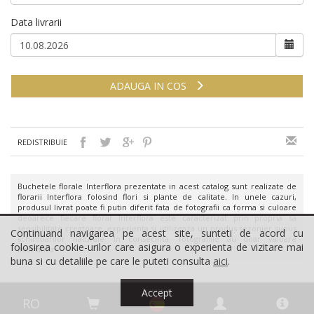
Data livrarii
ADAUGA IN COS
REDISTRIBUIE
Buchetele florale Interflora prezentate in acest catalog sunt realizate de
florarii Interflora folosind flori si plante de calitate. In unele cazuri,
produsul livrat poate fi putin diferit fata de fotografii ca forma si culoare
deoarece fiecare florar Interflora este caracterizat prin propria sa
sensibilitate creatoare, experienta si utilizeaza un produs sezonier supus
Continuand navigarea pe acest site, sunteti de acord cu
schimbarilor naturale. In consecinta, fotografiile au doar valoare
folosirea cookie-urilor care asigura o experienta de vizitare mai
ilustrativa
buna si cu detaliile pe care le puteti consulta
aici
.
Livrare in
Accept
RO