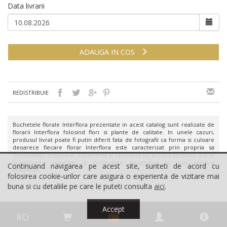
Data livrarii
ADAUGA IN COS
REDISTRIBUIE
Buchetele florale Interflora prezentate in acest catalog sunt realizate de
florarii Interflora folosind flori si plante de calitate. In unele cazuri,
produsul livrat poate fi putin diferit fata de fotografii ca forma si culoare
deoarece fiecare florar Interflora este caracterizat prin propria sa
sensibilitate creatoare, experienta si utilizeaza un produs sezonier supus
schimbarilor naturale. In consecinta, fotografiile au doar valoare
Continuand navigarea pe acest site, sunteti de acord cu
ilustrativa
folosirea cookie-urilor care asigura o experienta de vizitare mai
buna si cu detaliile pe care le puteti consulta
aici
.
Livrare in
Accept
RO