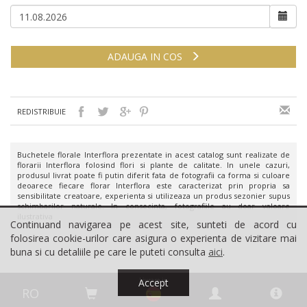
ADAUGA IN COS
REDISTRIBUIE
Buchetele florale Interflora prezentate in acest catalog sunt realizate de
florarii Interflora folosind flori si plante de calitate. In unele cazuri,
produsul livrat poate fi putin diferit fata de fotografii ca forma si culoare
deoarece fiecare florar Interflora este caracterizat prin propria sa
sensibilitate creatoare, experienta si utilizeaza un produs sezonier supus
schimbarilor naturale. In consecinta, fotografiile au doar valoare
ilustrativa
Continuand navigarea pe acest site, sunteti de acord cu
folosirea cookie-urilor care asigura o experienta de vizitare mai
buna si cu detaliile pe care le puteti consulta
aici
.
Livrare in
Accept
RO