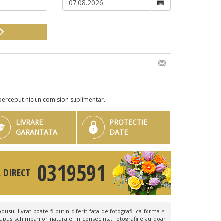
perceput niciun comision suplimentar.
LIVRARE
PROTECTIE
GARANTATA
DATE
0319591
 DIRECT
dusul livrat poate fi putin diferit fata de fotografii ca forma si
upus schimbarilor naturale. In consecinta, fotografiile au doar