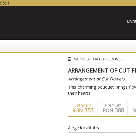
19591
Livra
INAPOI LA TOATE PRODUSELE
ARRANGEMENT OF CUT F
Arrangement of Cut Flowers
This charming bouquet brings flo
their hearts.
Standard
Premium
353
388
RON
RON
Alege localitatea