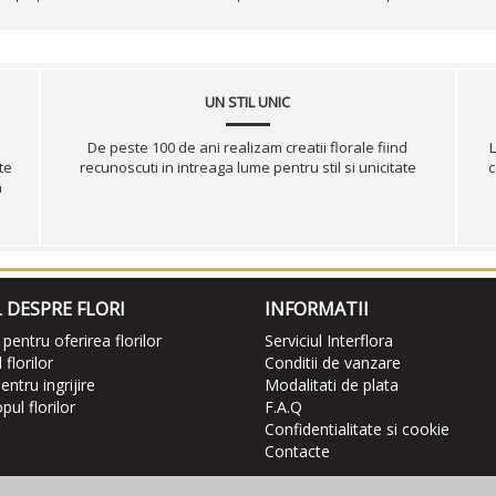
UN STIL UNIC
De peste 100 de ani realizam creatii florale fiind
L
te
recunoscuti in intreaga lume pentru stil si unicitate
c
a
 DESPRE FLORI
INFORMATII
 pentru oferirea florilor
Serviciul Interflora
florilor
Conditii de vanzare
entru ingrijire
Modalitati de plata
ul florilor
F.A.Q
Confidentialitate si cookie
Contacte