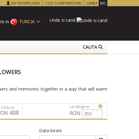
MY INTERFLORA
COS CUMPARATURI
LIMBA
RO
Unde si cand
re in
TURCIA
CAUTA
LOWERS
wers and memories together in a way that will warm
La alegere
Deluxe
438
RON
RON
Data livrarii