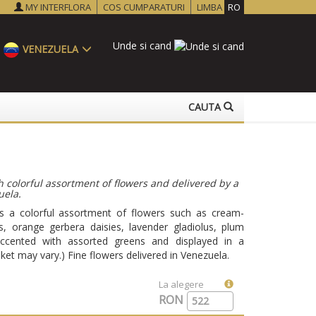
MY INTERFLORA
COS CUMPARATURI
LIMBA
RO
Unde si cand
VENEZUELA
CAUTA
 colorful assortment of flowers and delivered by a
uela.
 a colorful assortment of flowers such as cream-
ies, orange gerbera daisies, lavender gladiolus, plum
accented with assorted greens and displayed in a
et may vary.) Fine flowers delivered in Venezuela.
La alegere
RON