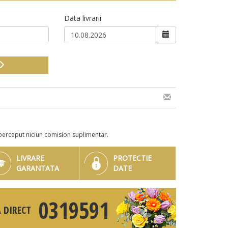
Data livrarii
perceput niciun comision suplimentar.
LIVRARE
PROTECTIE
GARANTATA
DATE
0319591
 DIRECT