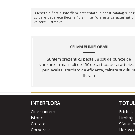
Buchetele florale Interflora prezentate in acest catalog sunt rea
culoare deoarece fiecare florar Interflora este caracterizat pr
valoare ilustrativa
CEI MAI BUNI FLORARI
Suntem prezenti cu peste 58.000 de puncte de
vanzare, in mai mult de 150 de tari, toate caracteriza
prin acelasi stardard de eficienta, calitate si cultur
florala
INTERFLORA
TOTUL
Cine suntem
Eticheta
Istoric
Limbajul 
Calitate
Sfaturi p
Corporate
Horoscop