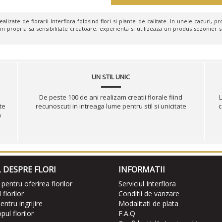
lizate de florarii Interflora folosind flori si plante de calitate. In unele cazuri, pro
in propria sa sensibilitate creatoare, experienta si utilizeaza un produs sezonier s
UN STIL UNIC
De peste 100 de ani realizam creatii florale fiind
L
te
recunoscuti in intreaga lume pentru stil si unicitate
c
a
 DESPRE FLORI
INFORMATII
 pentru oferirea florilor
Serviciul Interflora
florilor
Conditii de vanzare
entru ingrijire
Modalitati de plata
ul florilor
F.A.Q