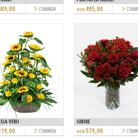
489,00
495,00
COMANDA
COMA
RON
SIA VERII
IUBIRE
519,00
579,00
COMANDA
COMA
RON