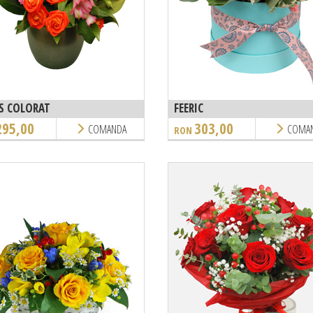
S COLORAT
FEERIC
295,00
303,00
COMANDA
COMA
RON