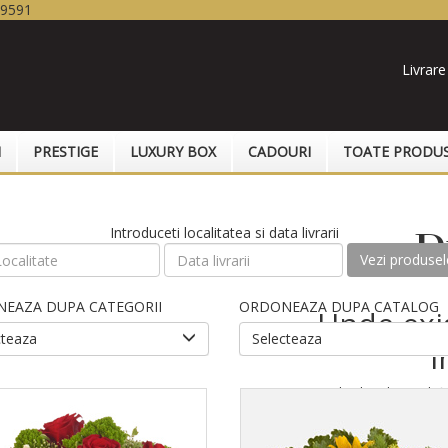
19591
Livrare
I
PRESTIGE
LUXURY BOX
CADOURI
TOATE PRODU
Introduceti localitatea si data livrarii
D
Vezi produsel
EAZA DUPA CATEGORII
ORDONEAZA DUPA CATALOG
Unde exis
cteaza
Selecteaza
I
Trimite un buchet de trandafi
simplu care va insemna mult!