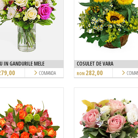
U IN GANDURILE MELE
COSULET DE VARA
279,00
282,00
COMANDA
COMA
RON