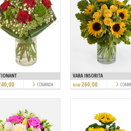
TIONANT
VARA INSORITA
240,00
260,00
COMANDA
COMA
RON