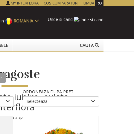
MY INTERFLORA
COS CUMPARATURI
LIMBA
RO
Unde si cand
 in
ROMANIA
SELE
CAUTA
ragoste
e
ORDONEAZA DUPA PRET
ta iubire, exista
Selecteaza
nterflora
ri pentru a spune “te iubesc”. Un gest frumos si