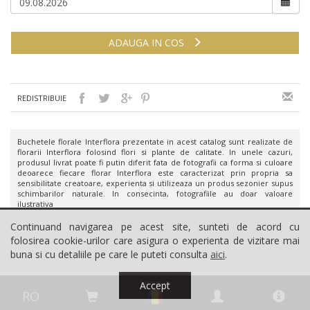
ADAUGA IN COS
REDISTRIBUIE
Buchetele florale Interflora prezentate in acest catalog sunt realizate de
florarii Interflora folosind flori si plante de calitate. In unele cazuri,
produsul livrat poate fi putin diferit fata de fotografii ca forma si culoare
deoarece fiecare florar Interflora este caracterizat prin propria sa
sensibilitate creatoare, experienta si utilizeaza un produs sezonier supus
schimbarilor naturale. In consecinta, fotografiile au doar valoare
ilustrativa
Continuand navigarea pe acest site, sunteti de acord cu
folosirea cookie-urilor care asigura o experienta de vizitare mai
buna si cu detaliile pe care le puteti consulta
aici
.
Livrare in
Accept
RO