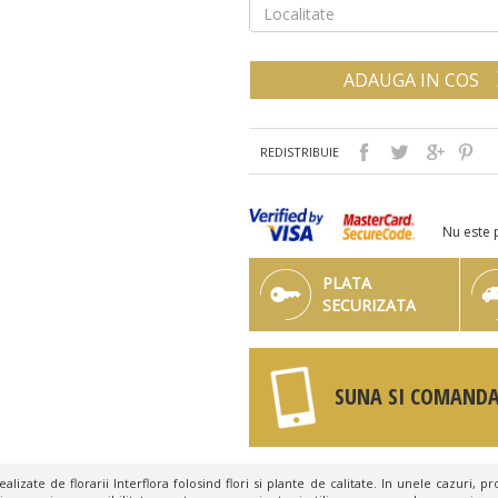
ADAUGA IN COS
REDISTRIBUIE
Nu este 
PLATA
SECURIZATA
SUNA SI COMANDA
lizate de florarii Interflora folosind flori si plante de calitate. In unele cazuri, pro