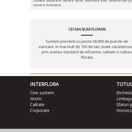
culoare deoarece fiecare florar Interflora este caracterizat pr
valoare ilustrativa
CEI MAI BUNI FLORARI
Suntem prezenti cu peste 58.000 de puncte de
vanzare, in mai mult de 150 de tari, toate caracteriza
prin acelasi stardard de eficienta, calitate si cultur
florala
INTERFLORA
TOTUL
Cine suntem
Eticheta
Istoric
Limbajul 
Calitate
Sfaturi p
Corporate
Horoscop