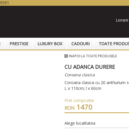
19591
Livrare
I
PRESTIGE
LUXURY BOX
CADOURI
TOATE PRODU
INAPOI LA TOATE PRODUSELE
CU ADANCA DURERE
Coroana clasica
Coroana clasica cu 20 anthurium si
L x 110cm; l x 60cm
Pret compozitie
1470
RON
Alege localitatea