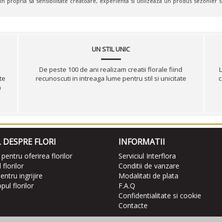
in propria sa sensibilitate creatoare, experienta si utilizeaza un produs sezonier s
UN STIL UNIC
De peste 100 de ani realizam creatii florale fiind
L
te
recunoscuti in intreaga lume pentru stil si unicitate
c
a
 DESPRE FLORI
INFORMATII
 pentru oferirea florilor
Serviciul Interflora
florilor
Conditii de vanzare
entru ingrijire
Modalitati de plata
ul florilor
F.A.Q
Confidentialitate si cookie
Contacte