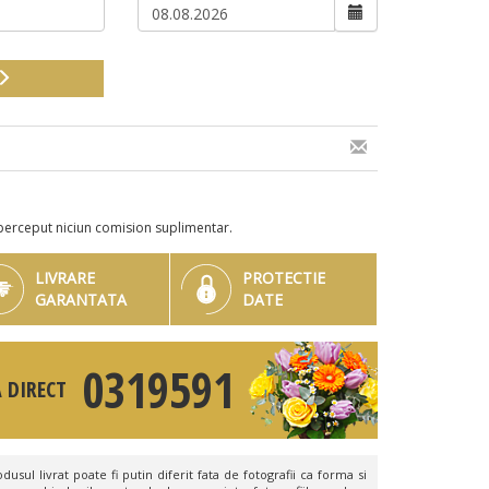
perceput niciun comision suplimentar.
LIVRARE
PROTECTIE
GARANTATA
DATE
0319591
 DIRECT
dusul livrat poate fi putin diferit fata de fotografii ca forma si