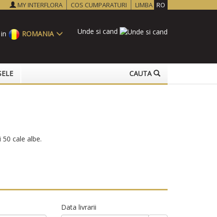
MY INTERFLORA
COS CUMPARATURI
LIMBA
RO
Unde si cand
 in
ROMANIA
SELE
CAUTA
 50 cale albe.
Data livrarii