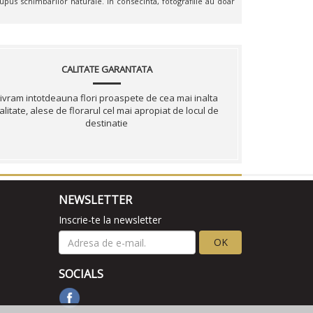
upus schimbarilor naturale. In consecinta, fotografiile au doar
CALITATE GARANTATA
ivram intotdeauna flori proaspete de cea mai inalta
alitate, alese de florarul cel mai apropiat de locul de
destinatie
NEWSLETTER
Inscrie-te la newsletter
OK
SOCIALS