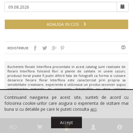
ADAUGA IN COS
REDISTRIBUIE
Buchetele florale Interflora prezentate in acest catalog sunt realizate de
florarii Interflora folosind flori si plante de calitate. In unele cazuri,
produsul livrat poate fi putin diferit fata de fotografii ca forma si culoare
deoarece fiecare florar Interflora este caracterizat prin propria sa
sensibilitate creatoare, experienta si utilizeaza un produs sezonier supus
schimbarilor naturale. In consecinta, fotografiile au doar valoare
ilustrativa
Continuand navigarea pe acest site, sunteti de acord cu
folosirea cookie-urilor care asigura o experienta de vizitare mai
buna si cu detaliile pe care le puteti consulta
aici
.
Livrare in
Accept
RO